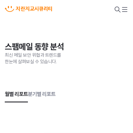
검
메
색
뉴
열
열
기
기
스팸메일 동향 분석
최신 메일 보안 위협과 트렌드를
한눈에 살펴보실 수 있습니다.
월별 리포트
분기별 리포트
악성코드 위협 대응
새니톡스