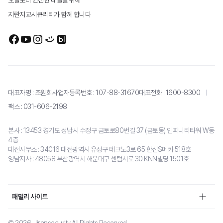
오늘보다 안전한 내일을 위해
지란지교시큐리티가 함께 합니다
대표자명 : 조원희
사업자등록번호 : 107-88-31670
대표전화 :
1600-8300
팩스 : 031-606-2198
본사 : 13453 경기도 성남시 수정구 금토로80번길 37 (금토동) 인피니티타워 W동
4층
대전사무소 : 34016 대전광역시 유성구 테크노3로 65 한신S메카 518호
영남지사 : 48058 부산광역시 해운대구 센텀서로 30 KNN빌딩 1501호
패밀리 사이트