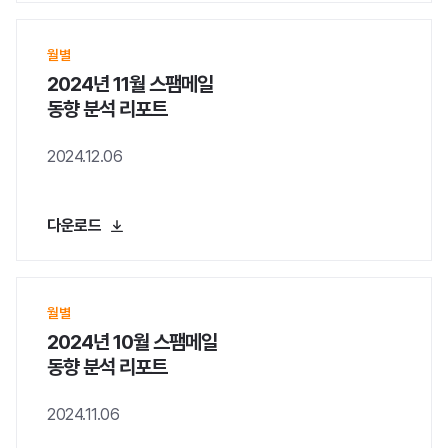
료
제
공
월별
수집하는 항목
[필
2024년 11월 스팸메일
수]
동향 분석 리포트
회
사
명,
2024.12.06
이
름,
이
다운로드
메
일
보유 및 이용기간
6
개
월
월별
보
2024년 10월 스팸메일
관
동향 분석 리포트
후
삭
제
2024.11.06