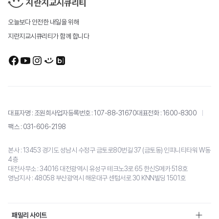
오늘보다 안전한 내일을 위해
지란지교시큐리티가 함께 합니다
대표자명 : 조원희
사업자등록번호 : 107-88-31670
대표전화 :
1600-8300
팩스 : 031-606-2198
본사 : 13453 경기도 성남시 수정구 금토로80번길 37 (금토동) 인피니티타워 W동
4층
대전사무소 : 34016 대전광역시 유성구 테크노3로 65 한신S메카 518호
영남지사 : 48058 부산광역시 해운대구 센텀서로 30 KNN빌딩 1501호
패밀리 사이트