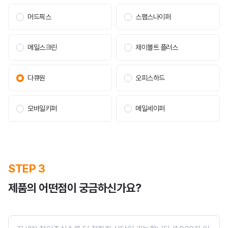
홍보영상
머드픽스
스팸스나이퍼
블로그
메일스크린
제이볼트 플러스
다큐원
오피스하드
모바일키퍼
메일세이퍼
주가정보
공시정보
재무정보
STEP 3
IR자료
제품의 어떤점이 궁금하신가요?