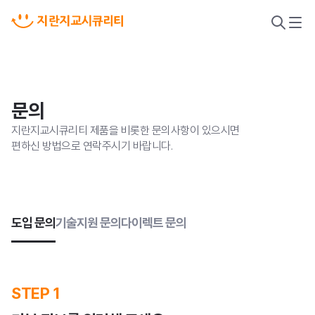
검
메
색
뉴
열
열
기
기
문의
지란지교시큐리티 제품을 비롯한 문의사항이 있으시면
편하신 방법으로 연락주시기 바랍니다.
도입 문의
기술지원 문의
다이렉트 문의
악성코드 위협 대응
STEP 1
새니톡스