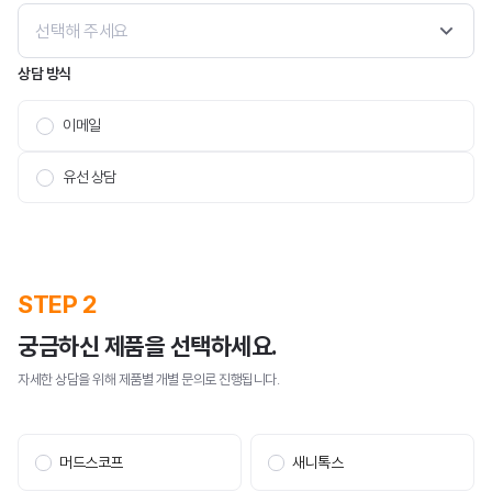
메일세이퍼
선택해 주세요
상담 방식
이메일
유선 상담
스팸메일 동향 분석
보안 라이브러리
STEP 2
궁금하신 제품을 선택하세요.
자세한 상담을 위해 제품별 개별 문의로 진행됩니다.
공지사항
뉴스
머드스코프
새니톡스
이벤트