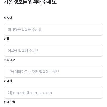
기본 정보를 입력해 주세요.
머드픽스
회사명
메일 보안
스팸스나이퍼
메일스크린
이름
제이볼트 플러스
전화번호
문서 보안
다큐원
오피스하드
이메일
모바일 보안
모바일키퍼
문의 유형