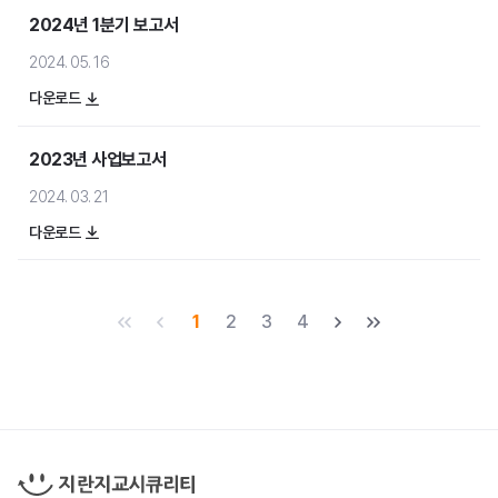
2024년 1분기 보고서
홍보영상
2024. 05. 16
블로그
다운로드
2023년 사업보고서
2024. 03. 21
다운로드
주가정보
공시정보
1
2
3
4
재무정보
처음
이전
다음
마지막
IR자료