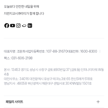
오늘보다 안전한 내일을 위해
회사정보
지란지교시큐리티가 함께 합니다
브랜드 캐릭터
걸어온 길
인재채용
문의
대표자명 : 조원희
사업자등록번호 : 107-88-31670
대표전화 :
1600-8300
팩스 : 031-606-2198
본사 : 13453 경기도 성남시 수정구 금토로80번길 37 (금토동) 인피니티타워 W동
4층
대전사무소 : 34016 대전광역시 유성구 테크노3로 65 한신S메카 518호
영남지사 : 48058 부산광역시 해운대구 센텀서로 30 KNN빌딩 1501호
패밀리 사이트