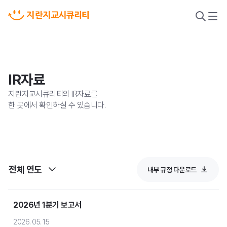
검
메
색
뉴
열
열
기
기
IR자료
지란지교시큐리티의 IR자료를
한 곳에서 확인하실 수 있습니다.
전체 연도
내부 규정 다운로드
악성코드 위협 대응
2026년 1분기 보고서
새니톡스
2026. 05. 15