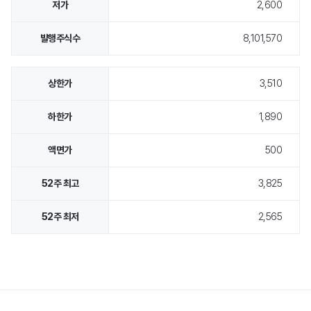
2,600
메일세이퍼
8,101,570
상한가, 하한가, 액면가, 52주 최고, 52주 최저
3,510
1,890
스팸메일 동향 분석
보안 라이브러리
500
3,825
2,565
공지사항
뉴스
이벤트