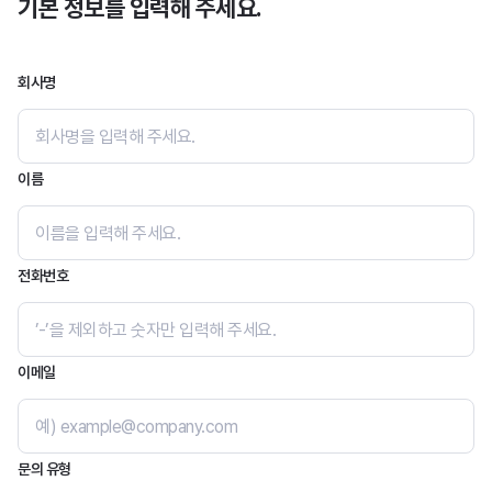
기본 정보를 입력해 주세요.
머드픽스
회사명
메일 보안
스팸스나이퍼
메일스크린
이름
제이볼트 플러스
전화번호
문서 보안
다큐원
오피스하드
이메일
모바일 보안
모바일키퍼
문의 유형