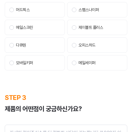
홍보영상
머드픽스
스팸스나이퍼
블로그
메일스크린
제이볼트 플러스
다큐원
오피스하드
모바일키퍼
메일세이퍼
주가정보
공시정보
재무정보
STEP 3
IR자료
제품의 어떤점이 궁금하신가요?