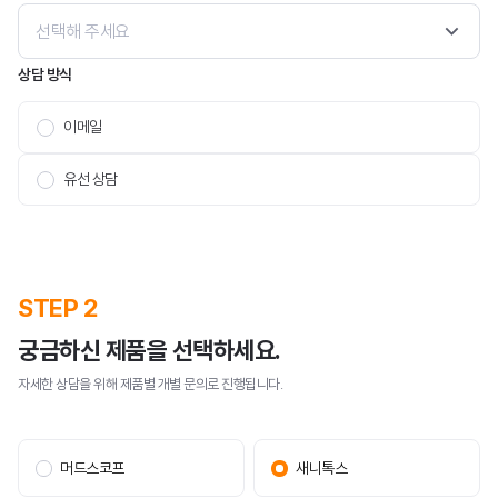
메일세이퍼
선택해 주세요
상담 방식
이메일
유선 상담
스팸메일 동향 분석
보안 라이브러리
STEP 2
궁금하신 제품을 선택하세요.
자세한 상담을 위해 제품별 개별 문의로 진행됩니다.
공지사항
뉴스
머드스코프
새니톡스
이벤트