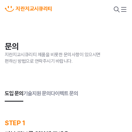
검
메
색
뉴
열
열
기
기
문의
지란지교시큐리티 제품을 비롯한 문의사항이 있으시면
편하신 방법으로 연락주시기 바랍니다.
도입 문의
기술지원 문의
다이렉트 문의
악성코드 위협 대응
STEP 1
새니톡스