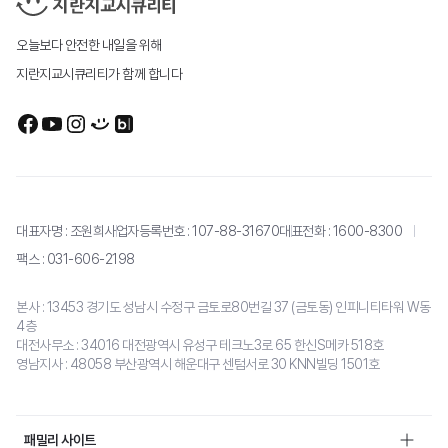
오늘보다 안전한 내일을 위해
지란지교시큐리티가 함께 합니다
대표자명 : 조원희
사업자등록번호 : 107-88-31670
대표전화 :
1600-8300
팩스 : 031-606-2198
본사 : 13453 경기도 성남시 수정구 금토로80번길 37 (금토동) 인피니티타워 W동
4층
대전사무소 : 34016 대전광역시 유성구 테크노3로 65 한신S메카 518호
영남지사 : 48058 부산광역시 해운대구 센텀서로 30 KNN빌딩 1501호
패밀리 사이트