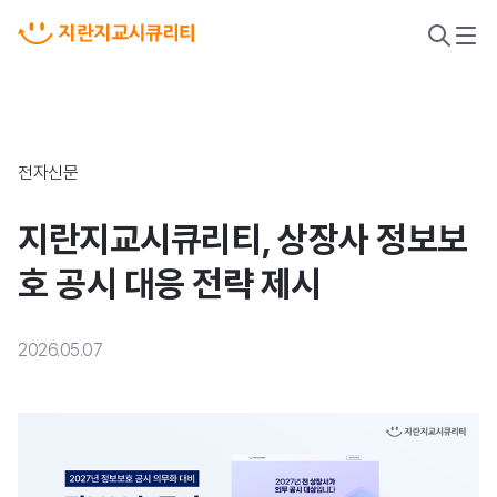
검
메
색
뉴
열
열
기
기
전자신문
지란지교시큐리티, 상장사 정보보
호 공시 대응 전략 제시
2026.05.07
악성코드 위협 대응
새니톡스