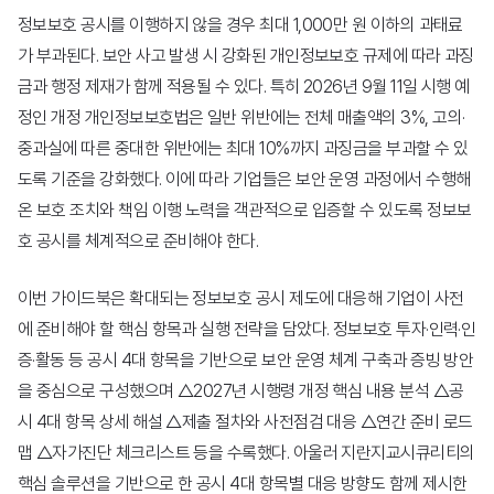
메일세이퍼
정보보호 공시를 이행하지 않을 경우 최대 1,000만 원 이하의 과태료
가 부과된다. 보안 사고 발생 시 강화된 개인정보보호 규제에 따라 과징
금과 행정 제재가 함께 적용될 수 있다. 특히 2026년 9월 11일 시행 예
정인 개정 개인정보보호법은 일반 위반에는 전체 매출액의 3%, 고의·
중과실에 따른 중대한 위반에는 최대 10%까지 과징금을 부과할 수 있
도록 기준을 강화했다. 이에 따라 기업들은 보안 운영 과정에서 수행해
스팸메일 동향 분석
온 보호 조치와 책임 이행 노력을 객관적으로 입증할 수 있도록 정보보
보안 라이브러리
호 공시를 체계적으로 준비해야 한다.
이번 가이드북은 확대되는 정보보호 공시 제도에 대응해 기업이 사전
에 준비해야 할 핵심 항목과 실행 전략을 담았다. 정보보호 투자·인력·인
증·활동 등 공시 4대 항목을 기반으로 보안 운영 체계 구축과 증빙 방안
을 중심으로 구성했으며 △2027년 시행령 개정 핵심 내용 분석 △공
공지사항
시 4대 항목 상세 해설 △제출 절차와 사전점검 대응 △연간 준비 로드
뉴스
맵 △자가진단 체크리스트 등을 수록했다. 아울러 지란지교시큐리티의
핵심 솔루션을 기반으로 한 공시 4대 항목별 대응 방향도 함께 제시한
이벤트