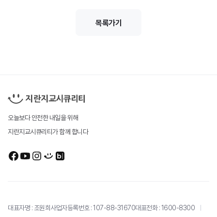
목록가기
회사정보
브랜드 캐릭터
걸어온 길
인재채용
문의
오늘보다 안전한 내일을 위해
지란지교시큐리티가 함께 합니다
대표자명 : 조원희
사업자등록번호 : 107-88-31670
대표전화 :
1600-8300