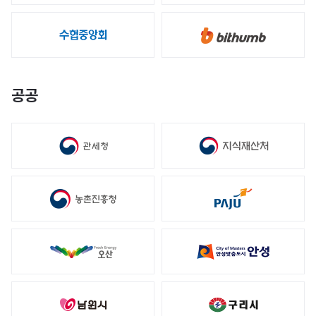
회사정보
브랜드 캐릭터
걸어온 길
공공
인재채용
문의