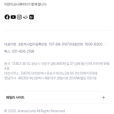
지란지교시큐리티가 함께 합니다
대표자명 : 조원희
사업자등록번호 : 107-88-31670
대표전화 :
1600-8300
팩스 : 031-606-2198
본사 : 13453 경기도 성남시 수정구 금토로80번길 37 (금토동) 인피니티타워 W동
4층
대전사무소 : 34016 대전광역시 유성구 테크노3로 65 한신S메카 518호
영남지사 : 48058 부산광역시 해운대구 센텀서로 30 KNN빌딩 1501호
패밀리 사이트
© 2026. Jiransecurity All Rights Reserved.