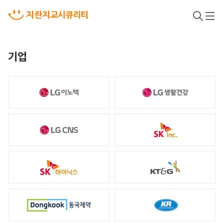
검
메
색
뉴
열
열
기
기
기업
악성코드 위협 대응
새니톡스