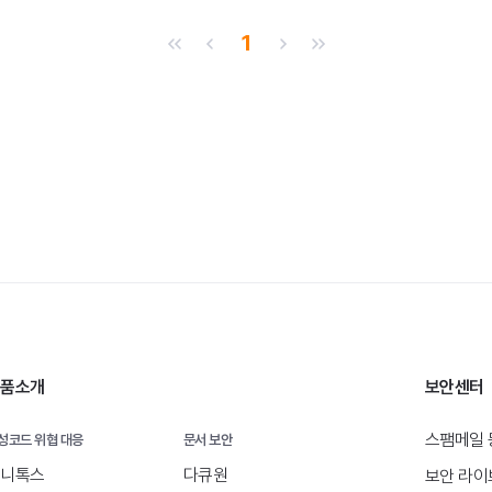
관
후
1
삭
제
처음
이전
다음
마지막
품소개
보안센터
스팸메일 
성코드 위협 대응
문서 보안
니톡스
다큐원
보안 라이