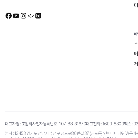
머
메
스
메
제
대표자명 : 조원희
사업자등록번호 : 107-88-31670
대표전화 :
1600-8300
팩스 : 0
본사 : 13453 경기도 성남시 수정구 금토로80번길 37 (금토동) 인피니티타워 W동 4