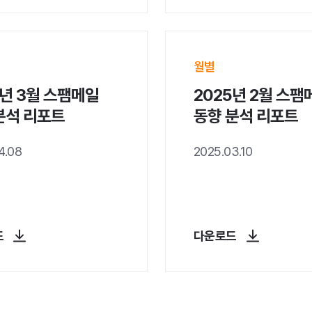
수집 및 이용 목적
다
운
로
드
월별
자
료
5년 3월 스팸메일
2025년 2월 스팸
제
분석 리포트
동향 분석 리포트
공
수집하는 항목
[필
수]
4.08
2025.03.10
회
사
명,
이
름,
이
드
다운로드
메
일
보유 및 이용기간
6
개
월
보