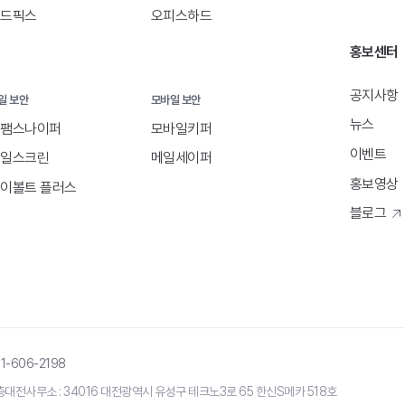
드픽스
오피스하드
홍보센터
공지사항
일 보안
모바일 보안
뉴스
팸스나이퍼
모바일키퍼
이벤트
일스크린
메일세이퍼
홍보영상
이볼트 플러스
블로그
31-606-2198
층
대전사무소 : 34016 대전광역시 유성구 테크노3로 65 한신S메카 518호